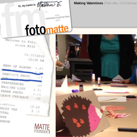
Making Valentines
(Palo Alto, CA Februa